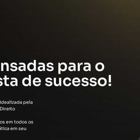
nsadas para o
sta de sucesso!
idealizada pela
Direito
os em todos os
ática em seu